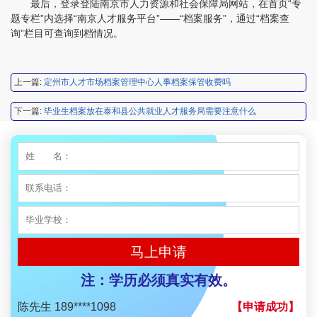
最后，登录登陆南京市人力资源和社会保障局网站，在首页“专
题专栏”内选择“南京人才服务平台”——“档案服务”，通过“档案查
程女士 136****3253
【申请成功】
询”栏目可查询到档情况。
王小姐 185****2848
【申请成功】
陈先生 189****1098
【申请成功】
上一篇:
定州市人才市场档案管理中心人事档案保管收费吗
李先生 135****3338
【申请成功】
下一篇:
毕业生档案放在泰和县公共就业人才服务局需要注意什么
程女士 134****3518
【申请成功】
王小姐 181****2354
【申请成功】
陈先生 158****3306
【申请成功】
李先生 137****1923
【申请成功】
程女士 136****3253
【申请成功】
马上申请
王小姐 185****2848
【申请成功】
注：学历必须真实有效。
陈先生 189****1098
【申请成功】