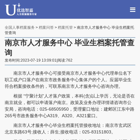
全国人事档案服务
>
档案问答
>
档案托管
> 南京市人才服务中心 毕业生档案托
管查询
南京市人才服务中心 毕业生档案托管查
询
发布时间:2023-07-19 13:09:01|阅读:762
南京市人才服务中心可接受南京市人才服务中心代理单位名下
职工或户口落户在南京市政务服务中心集体户的个人。应届毕业生
符合档案接收条件的，可联系南京市人才服务中心咨询办理。
根据 “宁聚计划”人才落户政策，本科(含)以上学历，无论是否在
程女士 134****3518
【申请成功】
南京就业，都可以申请落户南京。政策及业务办理详情请咨询市公
安局，咨询电话：025-68505950，受理窗口地址：建邺区江东中路
王小姐 181****2354
【申请成功】
265号市政务服务中心A319、A320、A321窗口。
陈先生 158****3306
【申请成功】
南京市人才服务中心毕业生档案托管接收地址：南京市玄武区
北京东路63号;接收人：薛生;接收电话：025-83151803。
李先生 137****1923
【申请成功】