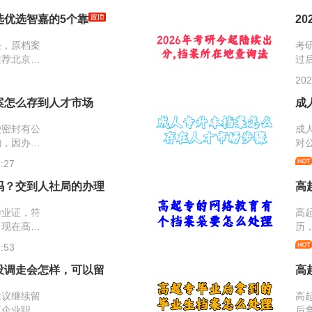
专栏查看
稿
、公示和
称
选优选智嘉的5个靠
2
北京优选
作
就将往年
决，原档案
不
考
案问题做
推荐北京优
料
过
大家。
公司，依据
位
绩
202
力资源服务
息
函
范档案中介
前
所
案怎么存到人才市场
成
看到相关资
放
档
间长，有固
袋密封有公
称
案
成
备，是可以
的，因办理
己
对
考的。至于
、落户、评
手
据
:27
需要多少
要查询到档
中
定
“一人一
人员人事档
递
接
吗？交到人社局的办理
高
们的网站
籍人才市场
研
先
，也可到公
案怎么存
毕业证，符
知
归
高
档函，通过
！现在高
历
地人才市场
在自己手
到
:53
全国并未统
的，可以咨
寄
建档？需要
据
没调走会怎样，可以留
高
可以办理完
流
建议继续留
规
高
《企业职工
交
后