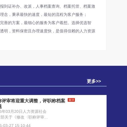
报到证补办、改派，人事档案查询、档案托管、档案激
为理念，秉承最快的速度，最短的流程为客户服务；
最完善的方案，最细心的服务为客户着想。选择优选智
程透明，资料保密且办理速度快，是值得信赖的人力资源
更多>>
称评审将迎重大调整，评职称档案
题
26年03月20日人力资源社会
障部关于《修改〈职称评审管
暂行规定〉的决定（征求意见
6-03-27 15:10:44