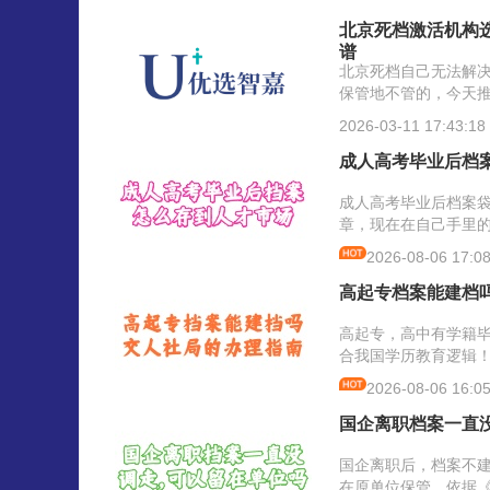
官方网站积分落户服务
需准备材料、注册关联
北京死档激活机构
落户办理等手册。今天
谱
智嘉人力资源服务机构
北京死档自己无法解
办理积分落户遇到的档
保管地不管的，今天
简单介绍，希望能帮到
选智嘉人力资源有限
2026-03-11 17:43:18
是在北京市经营性人
机构名录内、符合规
成人高考毕业后档
服务规定，在官网可
质证书；公司成立时
成人高考毕业后档案
定办公场所和档案设
章，现在在自己手里
到公司咨询及现场参
考研归档、参加政审
2026-08-06 17:08
北京死档激活找机构
职称及考资格证等需
钱，并没有统一定价，
案信息，能提供流动
高起专档案能建档
档一用途”，可通过我
案服务的，可致电户
与档案老师在线沟通
咨询成人高考毕业档
高起专，高中有学籍
司具体沟通。
放？是否需要开具调
合我国学历教育逻辑
公对公方式转递？各
中、成人专科档案都
2026-08-06 16:05
规定都是不一样的，
里，是密封有骑缝章
一。
询户籍地人社局如何
国企离职档案一直
哪些材料？多长时间
成？
国企离职后，档案不
在原单位保管，依据