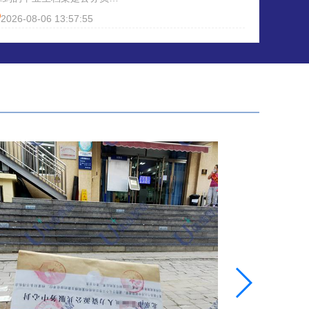
，具体所需材料，在今天的文
编等用人单位考察录用的重要
2026-08-06 13:57:55
都会有介绍的。
证。依据前置高中档案的存放
况，高起专毕业后拿到的毕业
档案，可通过向户籍人才市场
请档案合并，或新建个人档案
处理存档，当地人才接收并能
询到档案信息的，就可以正常
用了。