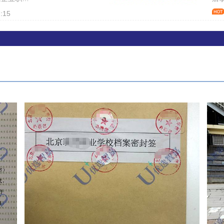
，需将其档
请
业
:15
位或其户口
章
凭
人才服务机
情
职档案一直
生
案查询不
申
。更有国企
来
后，无权公
查
成为死档
使
较麻烦的。