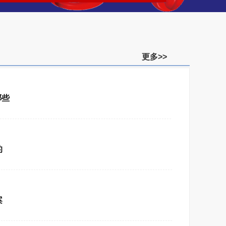
更多>>
哪些
的
案