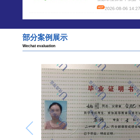
档案管理工作规定》
2026-08-06 14:27
案转交其新的工作单
所在地的公共就业和
构保管。如你国企离
没调走的，会出现档
部分案例展示
到、档案丢失等情况
单位改制，无人事权
Wechat evaluation
对公转递档案，失效
的，处理起来都是比