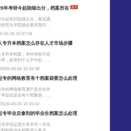
）》公开征求意见的通知，职
评审将迎重大调整！其中档案
026年考研今起陆续出分，档案所在
为评职称申报的的重要依据，
管是档案在个人手里、档案材
研今起初试陆续出分，复试通
出现遗失、档案内学历、学
后研究生学院就会要求复印成
、职称信息与申报人所提供信
单，给政审表盖章，提供调档
6-02-28 15:07:58
不一致等问题的，都建议是提
，依据你考研报名填写的档案
解决，职称申报查询到档案存
在地信息，公对公调取档案归
人专升本档案怎么存在人才市场步骤
地/单位信息的，才能为你评职
。今天文章我们介绍了考研档
提供档案服务的。
所在地查询办法，大家可先自
人专升本档案，本科学校不给
查询；如发现考研档案在自己
公寄，邮寄到个人手中的，依
上的，那是需要及时存入人才
专科档案的存放情况，直接决
2026-08-06 16:32:38
心，才能为你考研归档提供转
你的成人专升本档案是否能直
服务的。最后，具体的拟录取
交到人才市场保管！还是需要
起专的网络教育有个档案袋要怎么处理
究生党团关系、档案邮寄的通
激活，才能申请专科档案合并
可登录学校网站查看。
档。
起专的网络教育属于是非全学
，毕业后是会有个档案袋，遇
网络继续教育学院不管对公
2026-08-06 15:15:42
，邮寄到我们个人手中的，依
高中档案的存放情况，再结合
起专毕业后拿到的毕业生档案怎么处理
动人员人事档案基本公共服务
范，个人可向人才服务中心提
起专毕业证是大专学历！毕业
合并归档，或新建个人档案申
拿到的毕业生档案是公务员事