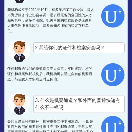
为档案的事情操碎了心，还是你们专业，我妈是几十年的老住
户，都不知道怎么搞，打听了很久，帮我跑了几趟没搞定，还是
我机构成立于2011年10月，有多年档案工作经验，是人
在网上搜到你们才搞定，谢谢李老师，谢谢优选智嘉！
力资源服务行业协会会员，是资质完备的全国性的人才
服务机构，是多个法院、机关单位的档案服务供应商和
人事代理服务供应商，是多家知名律师的指定存档单
订单号为:181****1860的陈先生：
位。
老师的服务态度特别好！办的也很快，值得好评！有谁跟我一样
报到证丢失了，需要补办的可以找他们
2.我给你们的证件和档案安全吗？
订单号为:159****1850陈先生：
任何邮寄给我们的快递都是专人负责，实时跟踪。您的
对我们家在湖北，工作在北上广深的异地人来讲，优选智嘉公司
证件和档案到我机构后，我机构可以通过自有的机要通
出现的太及时了，档案，报到证，深户都是找优选智嘉的老师帮
道，与任意人才实现点对点传输。
忙处理的，真的非常感谢优选智嘉的老师，及时处理异地事务，
免得我们来回跑。
订单号为:139****6890郭先生：
3. 什么是机要通道？和外面的普通快递有
优选智嘉的老师真的是太给力了，办事速度一流，遗失多年的学
什么不一样吗
籍档案已经补好了，谢谢！
参照百度百科的解释：机密重要文件专用通道。 一般是
政府对政府的重要信件来往专用的邮寄通道，平常人绝
不可能用到的，甚至大部分人都不知道。 机要通道安全