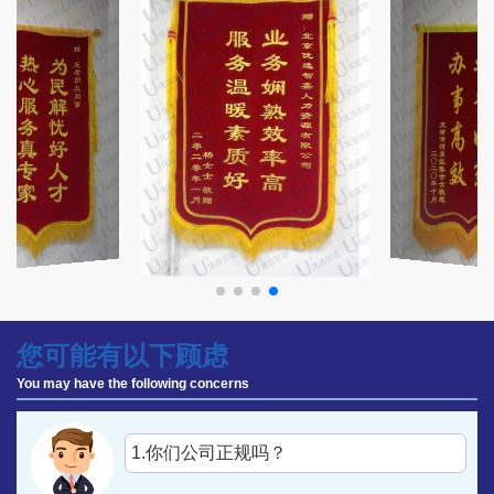
办，他们竟然不到三天就帮我办妥了，赞赞赞
订单号为:135****2070刘先生：
效率高，态度好，办的是真东西，这钱花的值。
订单号为:139****8234马先生：
感谢优选智嘉朱老师，我的事成功了，再次感谢老师，您是我今
年找的最靠谱的，谢谢！
您可能有以下顾虑
订单号为:187****3757张小姐：
终于知道自己的档案在哪里，心比较定，你们公司棒棒哒，谢谢
You may have the following concerns
优选智嘉！
1.你们公司正规吗？
订单号为:186****3506徐女士：