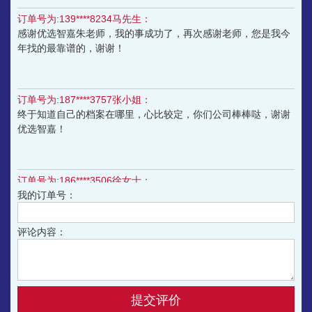
订单号为:139****8234马先生：
6.为什么你们存档的费用和其他机构不一
感谢优选智嘉朱老师，我的事成功了，再次感谢老师，您是我今
样？
年找的最靠谱的，谢谢！
其他机构是简单的将您的档案存入他们指定的一两家人
才，存入人才与您毫无关联，您将来档案的正常流通及
使用（尤其是政审）都会出现隐患；我们是将您的档案
订单号为:187****3757张小姐：
存入您的户籍地或者您指定的人才，不影响您档案的再
终于知道自己的档案在哪里，心比较定，你们公司棒棒哒，谢谢
次流通及使用。
优选智嘉！
订单号为:186****3506徐女士：
为档案的事情操碎了心，还是你们专业，我妈是几十年的老住
我的订单号：
户，都不知道怎么搞，打听了很久，帮我跑了几趟没搞定，还是
在网上搜到你们才搞定，谢谢李老师，谢谢优选智嘉！
评论内容：
订单号为:181****1860的陈先生：
老师的服务态度特别好！办的也很快，值得好评！有谁跟我一样
报到证丢失了，需要补办的可以找他们
提交评价