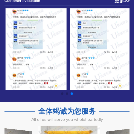
更多>>
Customer evaluation
忙处理的，真的非常感谢优选智嘉的老师，及时处理异地事务，
免得我们来回跑。
订单号为:139****6890郭先生：
优选智嘉的老师真的是太给力了，办事速度一流，遗失多年的学
籍档案已经补好了，谢谢！
订单号为:136****4013王先生：
优选智嘉办事员办事效率真高，后期有朋友要查档，补办报到证
会推荐给你们的。
订单号为:136****0962杨女士：
优选智嘉的老师态度特别好，办的也很快，值得好评，有谁报到
证丢了需要补办的可以找他们！
全体竭诚为您服务
All of us will serve you wholeheartedly
订单号为:159****5320李女士：
神一般的存在，毕业都快10年了，烦了我许久的报到证遗失补