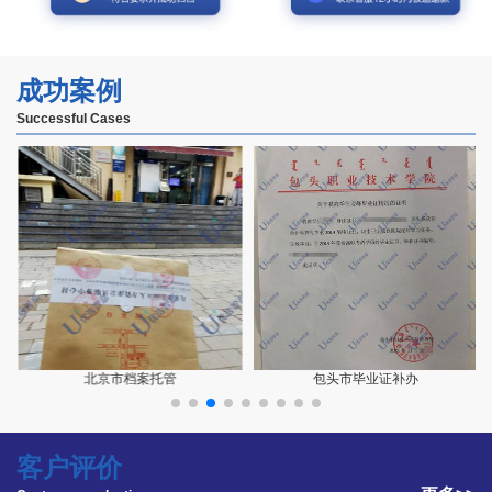
成功案例
Successful Cases
订单号为:181****1860的陈先生：
老师的服务态度特别好！办的也很快，值得好评！有谁跟我一样
报到证丢失了，需要补办的可以找他们
北京市档案托管
包头市毕业证补办
订单号为:159****1850陈先生：
客户评价
对我们家在湖北，工作在北上广深的异地人来讲，优选智嘉公司
出现的太及时了，档案，报到证，深户都是找优选智嘉的老师帮