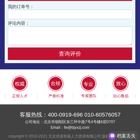
我的订单号：
订单号为:159****1850陈先生：
对我们家在湖北，工作在北上广深的异地人来讲，优选智嘉公司
评论内容：
出现的太及时了，档案，报到证，深户都是找优选智嘉的老师帮
忙处理的，真的非常感谢优选智嘉的老师，及时处理异地事务，
免得我们来回跑。
订单号为:139****6890郭先生：
查询评价
优选智嘉的老师真的是太给力了，办事速度一流，遗失多年的学
籍档案已经补好了，谢谢！
订单号为:136****4013王先生：
优选智嘉办事员办事效率真高，后期有朋友要查档，补办报到证
会推荐给你们的。
客服热线：
400-0919-696
010-60576057
订单号为:136****0962杨女士：
公司地址：北京市朝阳区东三环中路7号4号楼6层0707
优选智嘉的老师态度特别好，办的也很快，值得好评，有谁报到
Email：
fw@bjyxzj.com
证丢了需要补办的可以找他们！
档案丢失
copyright © 2010-2021 北京优选智嘉人力资源有限公司 版权所有
京ICP备