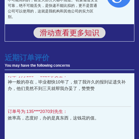
订单号为:136****4013王先生：
可靠，绝不可能丢失，是快递不能比拟的，更不是普通
优选智嘉办事员办事效率真高，后期有朋友要查档，补办报到证
公司可以使用的，这就是我机构和其他公司的实力区
会推荐给你们的。
别。
滑动查看更多知识
4.你们的收费形式是什么？怎么保证安全
订单号为:136****0962杨女士：
呢？
优选智嘉的老师态度特别好，办的也很快，值得好评，有谁报到
证丢了需要补办的可以找他们！
近期订单评价
我机构在各个电商平台均有店铺，先服务后收款。客户
可通过第三方平台下单，我机构服务完成后再收款，保
You may have the following concerns
证客户资金安全。
订单号为:159****5320李女士：
神一般的存在，毕业都快10年了，烦了我许久的报到证遗失补
办，他们竟然不到三天就帮我办妥了，赞赞赞
5.你们还会有其他费用吗？
订单号为:135****2070刘先生：
我们是正规人才，业务是统一定价，无二次消费。
效率高，态度好，办的是真东西，这钱花的值。