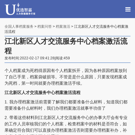
全国人事档案服务
>
档案问答
>
档案激活
> 江北新区人才交流服务中心档案激
活流程
江北新区人才交流服务中心档案激活流
程
发布时间:2022-02-17 09:41:28|阅读:459
个人档案成为死档得原因有个人档案拆开，因为各种原因档案放到
了自己手里，档案袋破损等。不管是是什么原因，只要发现档案成
为死档，第一时间就要办理档案激活手续。
江北新区人才交流服务中心档案激活流程
1.
我办理档案激活前需要了解我们都要准备什么材料，知道我们都
需要准备什么材料时，我们办理档案激活就事半功倍了
2.
带着这些材料到江北新区人才交流服务中心的办事大厅会有专业
的工作人员审核我们的个人档案，检查档案中的材料是否符合，如
果确定符合我们可以直接办理档案激活否则需要办理档案补办，补