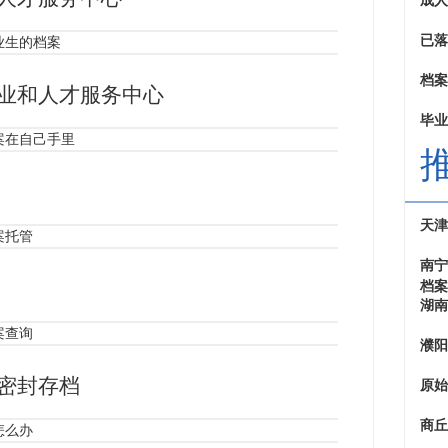
成人
已落
业生的档案
档案
业和人才服务中心
毕业
案在自己手里
天津
案托管
南宁
档案
湖南
案查询
濮阳
密封存档
原始
商丘
怎么办