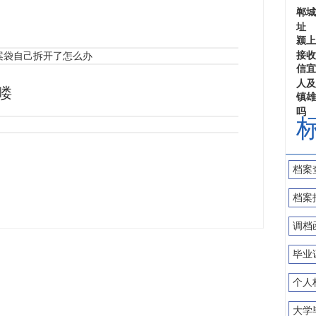
郸城
址
颍上
接收
案袋自己拆开了怎么办
信宜
人及
喽
镇雄
吗
档案查
档案托
调档函
毕业证
个人
大学