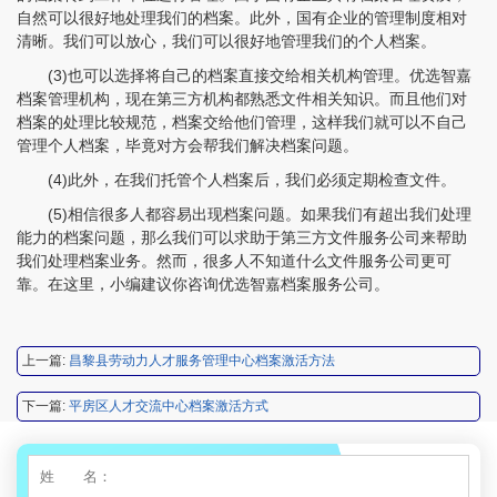
自然可以很好地处理我们的档案。此外，国有企业的管理制度相对
清晰。我们可以放心，我们可以很好地管理我们的个人档案。
(3)也可以选择将自己的档案直接交给相关机构管理。优选智嘉
档案管理机构，现在第三方机构都熟悉文件相关知识。而且他们对
档案的处理比较规范，档案交给他们管理，这样我们就可以不自己
管理个人档案，毕竟对方会帮我们解决档案问题。
(4)此外，在我们托管个人档案后，我们必须定期检查文件。
程女士 134****3518
【申请成功】
(5)相信很多人都容易出现档案问题。如果我们有超出我们处理
王小姐 181****2354
【申请成功】
能力的档案问题，那么我们可以求助于第三方文件服务公司来帮助
我们处理档案业务。然而，很多人不知道什么文件服务公司更可
陈先生 158****3306
【申请成功】
靠。在这里，小编建议你咨询优选智嘉档案服务公司。
李先生 137****1923
【申请成功】
上一篇:
昌黎县劳动力人才服务管理中心档案激活方法
程女士 136****3253
【申请成功】
下一篇:
平房区人才交流中心档案激活方式
王小姐 185****2848
【申请成功】
陈先生 189****1098
【申请成功】