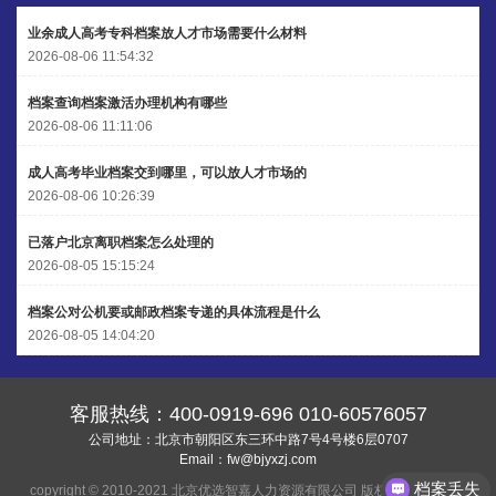
业余成人高考专科档案放人才市场需要什么材料
李先生 137****1923
【申请成功】
2026-08-06 11:54:32
程女士 136****3253
【申请成功】
档案查询档案激活办理机构有哪些
王小姐 185****2848
【申请成功】
2026-08-06 11:11:06
陈先生 189****1098
【申请成功】
成人高考毕业档案交到哪里，可以放人才市场的
2026-08-06 10:26:39
李先生 135****3338
【申请成功】
已落户北京离职档案怎么处理的
2026-08-05 15:15:24
档案公对公机要或邮政档案专递的具体流程是什么
2026-08-05 14:04:20
客服热线：
400-0919-696
010-60576057
公司地址：北京市朝阳区东三环中路7号4号楼6层0707
Email：
fw@bjyxzj.com
档案丢失
copyright © 2010-2021 北京优选智嘉人力资源有限公司 版权所有
京ICP备