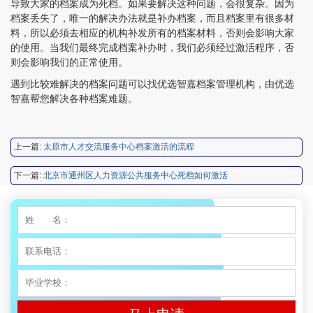
导致大家的档案成为死档。如果要解决这种问题，会很复杂。因为
档案丢失了，唯一的解决办法就是补办档案，而且档案里有很多材
料，所以必须去相应的机构补发所有的档案材料，否则会影响大家
程女士 134****3518
【申请成功】
的使用。当我们最终完成档案补办时，我们必须经过激活程序，否
则会影响我们的正常使用。
王小姐 181****2354
【申请成功】
遇到比较难解决的档案问题可以找优选智嘉档案管理机构，由优选
智嘉帮您解决各种档案难题。
陈先生 158****3306
【申请成功】
李先生 137****1923
【申请成功】
上一篇:
太原市人才交流服务中心档案激活的流程
程女士 136****3253
【申请成功】
下一篇:
北京市通州区人力资源公共服务中心死档如何激活
王小姐 185****2848
【申请成功】
陈先生 189****1098
【申请成功】
李先生 135****3338
【申请成功】
程女士 134****3518
【申请成功】
王小姐 181****2354
【申请成功】