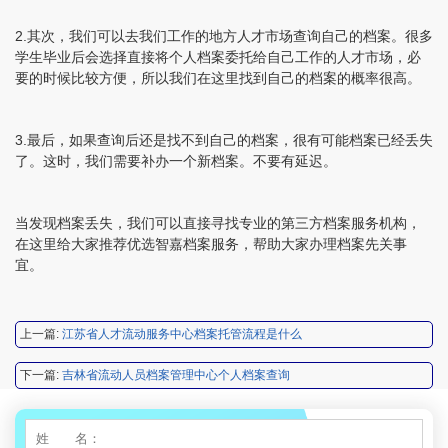
2.其次，我们可以去我们工作的地方人才市场查询自己的档案。很多
程女士 134****3518
【申请成功】
学生毕业后会选择直接将个人档案委托给自己工作的人才市场，必
要的时候比较方便，所以我们在这里找到自己的档案的概率很高。
王小姐 181****2354
【申请成功】
陈先生 158****3306
【申请成功】
3.最后，如果查询后还是找不到自己的档案，很有可能档案已经丢失
了。这时，我们需要补办一个新档案。不要有延迟。
李先生 137****1923
【申请成功】
程女士 136****3253
【申请成功】
当发现档案丢失，我们可以直接寻找专业的第三方档案服务机构，
王小姐 185****2848
【申请成功】
在这里给大家推荐优选智嘉档案服务，帮助大家办理档案先关事
宜。
陈先生 189****1098
【申请成功】
李先生 135****3338
【申请成功】
上一篇:
江苏省人才流动服务中心档案托管流程是什么
程女士 134****3518
【申请成功】
下一篇:
吉林省流动人员档案管理中心个人档案查询
王小姐 181****2354
【申请成功】
陈先生 158****3306
【申请成功】