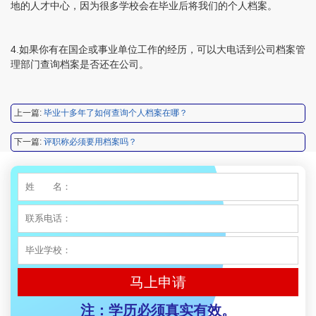
地的人才中心，因为很多学校会在毕业后将我们的个人档案。
程女士 134****3518
【申请成功】
王小姐 181****2354
【申请成功】
4.如果你有在国企或事业单位工作的经历，可以大电话到公司档案管
理部门查询档案是否还在公司。
陈先生 158****3306
【申请成功】
李先生 137****1923
【申请成功】
上一篇:
毕业十多年了如何查询个人档案在哪？
程女士 136****3253
【申请成功】
下一篇:
评职称必须要用档案吗？
王小姐 185****2848
【申请成功】
陈先生 189****1098
【申请成功】
李先生 135****3338
【申请成功】
程女士 134****3518
【申请成功】
王小姐 181****2354
【申请成功】
马上申请
陈先生 158****3306
【申请成功】
注：学历必须真实有效。