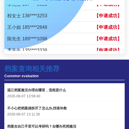
李先生 137****1923
【申请成功】
程女士 136****3253
【申请成功】
王小姐 185****2848
【申请成功】
陈先生 189****1098
【申请成功】
李先生 135****3338
【申请成功】
程女士 134****3518
【申请成功】
档案查询相关推荐
王小姐 181****2354
【申请成功】
Customer evaluation
陈先生 158****3306
【申请成功】
温江档案激活办理在哪里，流程是什么
李先生 137****1923
【申请成功】
2026-08-07 13:58:40
程女士 136****3253
【申请成功】
不小心把档案袋拆开了怎么办,找谁补救
2026-08-07 13:11:36
王小姐 185****2848
【申请成功】
档案在自己手里可以考研吗？去哪办死档激活