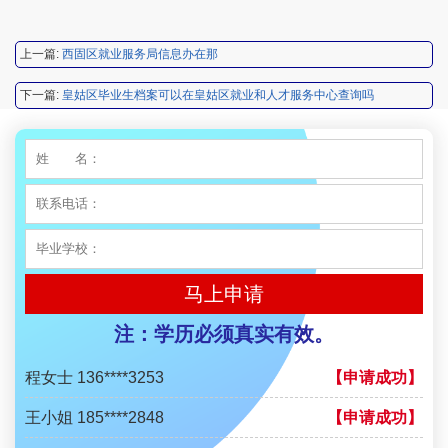
李先生 137****1923
【申请成功】
程女士 136****3253
【申请成功】
上一篇:
西固区就业服务局信息办在那
王小姐 185****2848
【申请成功】
下一篇:
皇姑区毕业生档案可以在皇姑区就业和人才服务中心查询吗
陈先生 189****1098
【申请成功】
李先生 135****3338
【申请成功】
程女士 134****3518
【申请成功】
王小姐 181****2354
【申请成功】
马上申请
陈先生 158****3306
【申请成功】
注：学历必须真实有效。
李先生 137****1923
【申请成功】
程女士 136****3253
【申请成功】
王小姐 185****2848
【申请成功】