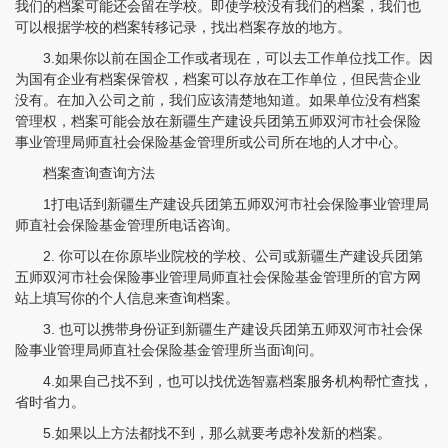
我们的档案可能还会留在学校。即使学校没有我们的档案，我们也
可以根据学校的档案转移记录，找出档案存放的地方。
3.如果你以前在国企工作或者现在，可以去工作单位找工作。因
为国有企业有档案保管权，档案可以存放在工作单位，但民营企业
没有。在加入公司之前，我们应该清楚地知道。如果单位没有档案
管理权，档案可能会放在新疆生产建设兵团第五师双河市社会保险
事业管理局师直社会保险基金管理所或公司所在地的人才中心。
档案查询查询方法
1打电话到新疆生产建设兵团第五师双河市社会保险事业管理局
师直社会保险基金管理所电话咨询。
2. 你可以在你原毕业院校的学校、公司或新疆生产建设兵团第
五师双河市社会保险事业管理局师直社会保险基金管理所的官方网
站上填写你的个人信息来查询档案。
3. 也可以携带身份证到新疆生产建设兵团第五师双河市社会保
程女士 134****3518
【申请成功】
险事业管理局师直社会保险基金管理所当面询问。
4.如果自己找不到，也可以找优选智嘉档案服务机构帮忙查找，
王小姐 181****2354
【申请成功】
省时省力。
陈先生 158****3306
【申请成功】
5.如果以上方法都找不到，那么就要考虑补发新的档案。