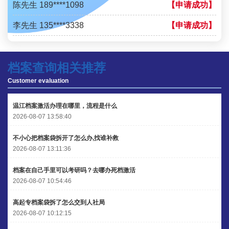
陈先生 189****1098
【申请成功】
李先生 135****3338
【申请成功】
程女士 134****3518
【申请成功】
王小姐 181****2354
【申请成功】
档案查询相关推荐
Customer evaluation
陈先生 158****3306
【申请成功】
李先生 137****1923
【申请成功】
温江档案激活办理在哪里，流程是什么
2026-08-07 13:58:40
程女士 136****3253
【申请成功】
不小心把档案袋拆开了怎么办,找谁补救
王小姐 185****2848
【申请成功】
2026-08-07 13:11:36
陈先生 189****1098
【申请成功】
档案在自己手里可以考研吗？去哪办死档激活
2026-08-07 10:54:46
李先生 135****3338
【申请成功】
高起专档案袋拆了怎么交到人社局
2026-08-07 10:12:15