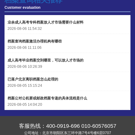
陈先生 158****3306
【申请成功】
Customer evaluation
李先生 137****1923
【申请成功】
业余成人高考专科档案放人才市场需要什么材料
程女士 136****3253
【申请成功】
2026-08-06 11:54:32
王小姐 185****2848
【申请成功】
档案查询档案激活办理机构有哪些
2026-08-06 11:11:06
陈先生 189****1098
【申请成功】
李先生 135****3338
【申请成功】
成人高考毕业档案交到哪里，可以放人才市场的
2026-08-06 10:26:39
已落户北京离职档案怎么处理的
2026-08-05 15:15:24
档案公对公机要或邮政档案专递的具体流程是什么
2026-08-05 14:04:20
客服热线：
400-0919-696
010-60576057
公司地址：北京市朝阳区东三环中路7号4号楼6层0707