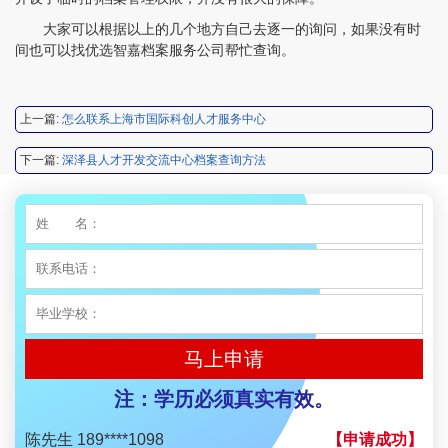
大家可以根据以上的几个地方自己去逐一的询问，如果没有时
程女士 136****3253
【申请成功】
间也可以找优选智嘉档案服务公司帮忙查询。
王小姐 185****2848
【申请成功】
陈先生 189****1098
【申请成功】
上一篇:
怎么联系上海市国际科创人才服务中心
李先生 135****3338
【申请成功】
下一篇:
深泽县人才开发交流中心档案查询方法
程女士 134****3518
【申请成功】
王小姐 181****2354
【申请成功】
陈先生 158****3306
【申请成功】
李先生 137****1923
【申请成功】
程女士 136****3253
马上申请
【申请成功】
王小姐 185****2848
注：学历必须真实有效。
【申请成功】
陈先生 189****1098
【申请成功】