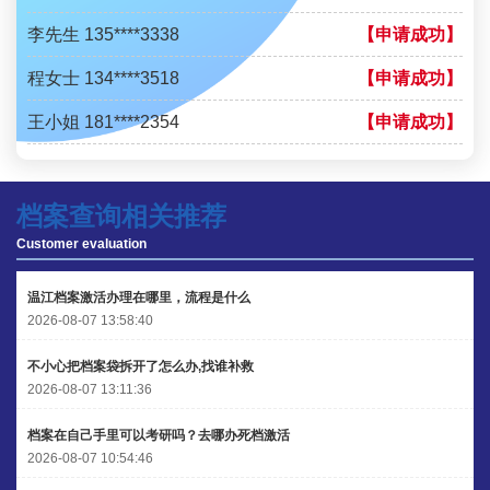
李先生 135****3338
【申请成功】
程女士 134****3518
【申请成功】
王小姐 181****2354
【申请成功】
陈先生 158****3306
【申请成功】
李先生 137****1923
【申请成功】
档案查询相关推荐
Customer evaluation
程女士 136****3253
【申请成功】
王小姐 185****2848
【申请成功】
温江档案激活办理在哪里，流程是什么
2026-08-07 13:58:40
陈先生 189****1098
【申请成功】
不小心把档案袋拆开了怎么办,找谁补救
李先生 135****3338
【申请成功】
2026-08-07 13:11:36
档案在自己手里可以考研吗？去哪办死档激活
2026-08-07 10:54:46