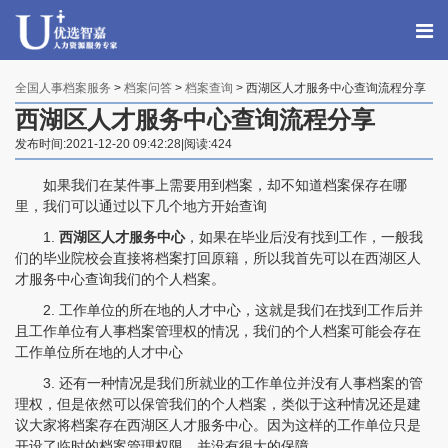
全国人事档案服务
>
档案问答
>
档案查询
> 西湖区人才服务中心查询流程分享
西湖区人才服务中心查询流程分享
发布时间:2021-12-20 09:42:28|阅读:424
如果我们在某件事上需要用到档案，却不知道档案保存在哪
里，我们可以通过以下几个地方开始查询
1.
西湖区人才服务中心
，如果在毕业后没有找到工作，一般我
们的毕业院校会直接将档案打回原籍，所以我首先可以在西湖区人
才服务中心查询我们的个人档案。
2. 工作单位的所在地的人才中心，这就是我们在找到工作后并
程女士 134****3518
【申请成功】
且工作单位有人事档案管理权的情况，我们的个人档案可能会存在
工作单位所在地的人才中心
王小姐 181****2354
【申请成功】
3. 还有一种情况是我们所就业的工作单位并没有人事档案的管
理权，但是依然可以保管我们的个人档案，类似于这种情况还是建
陈先生 158****3306
【申请成功】
议大家将档案存在西湖区人才服务中心。因为这样的工作单位只是
李先生 137****1923
【申请成功】
开设了临时的档案管理权限，并没有很大的保障。