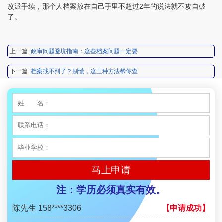
改派手续，那个人档案放在自己手里不超过2年的说法就不攻自破
程女士 134****3518
【申请成功】
了。
王小姐 181****2354
【申请成功】
陈先生 158****3306
【申请成功】
上一篇:
政审问题避坑指南：这些档案问题一定要
李先生 137****1923
【申请成功】
下一篇:
档案找不到了？别慌，这三种方法帮你查
程女士 136****3253
【申请成功】
王小姐 185****2848
【申请成功】
陈先生 189****1098
【申请成功】
李先生 135****3338
【申请成功】
程女士 134****3518
【申请成功】
马上申请
王小姐 181****2354
【申请成功】
注：学历必须真实有效。
陈先生 158****3306
【申请成功】