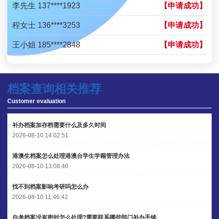
李先生 137****1923
【申请成功】
程女士 136****3253
【申请成功】
王小姐 185****2848
【申请成功】
陈先生 189****1098
【申请成功】
李先生 135****3338
【申请成功】
档案查询相关推荐
程女士 134****3518
【申请成功】
Customer evaluation
王小姐 181****2354
【申请成功】
补办档案加存档需要什么及多久时间
2026-08-10 14:02:51
陈先生 158****3306
【申请成功】
港澳生档案怎么处理港澳台学生学籍管理办法
李先生 137****1923
【申请成功】
2026-08-10 13:08:40
程女士 136****3253
【申请成功】
找不到档案影响考研吗怎么办
2026-08-10 11:46:42
王小姐 185****2848
【申请成功】
陈先生 189****1098
自考档案没有密封怎么处理?需要联系哪些部门补办手续
【申请成功】