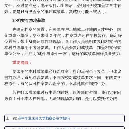
文件。不过要注意，电子版打印出来后，必须回学校加盖红章才有
效，要是只有没盖章的纸质成绩单，复试很可能不被认可。
3>档案存放地获取
先确定档案的位置，它可能在户籍地或工作地的人才中心、国
企或事业单位，毕业未满 2 年的，档案或许还在学校暂存。确定好
位置后，带上身份证原件到现场，跟工作人员说明要复印档案里的
本科成绩单用于考研复试。工作人员会复印成绩单，加盖档案保管
单位公章，并注明“此件与原件一致”，这样的成绩单同样具备效力。
重要提醒：
复试用的本科成绩单必须盖红章；打印流程虽不复杂，但建议
程女士 134****3518
【申请成功】
提前办理，避免耽误复试；不同院校对成绩单要求不同，有的要学
校原件，有的认可档案复印盖章的，不清楚就咨询招生办。
王小姐 181****2354
【申请成功】
若在打印成绩单过程中遇到难题，欢迎随时咨询，我们定有问
必答！对于本人在外地，无法到现场复印的，是可以委托代办的。
陈先生 158****3306
【申请成功】
李先生 137****1923
【申请成功】
上一篇:
高中毕业未读大学档案会在学校吗
程女士 136****3253
【申请成功】