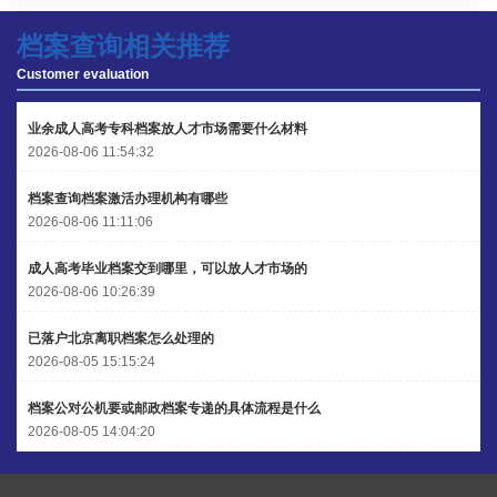
程女士 134****3518
【申请成功】
档案查询相关推荐
王小姐 181****2354
【申请成功】
Customer evaluation
陈先生 158****3306
【申请成功】
业余成人高考专科档案放人才市场需要什么材料
李先生 137****1923
【申请成功】
2026-08-06 11:54:32
程女士 136****3253
【申请成功】
档案查询档案激活办理机构有哪些
2026-08-06 11:11:06
王小姐 185****2848
【申请成功】
成人高考毕业档案交到哪里，可以放人才市场的
陈先生 189****1098
【申请成功】
2026-08-06 10:26:39
李先生 135****3338
【申请成功】
已落户北京离职档案怎么处理的
2026-08-05 15:15:24
档案公对公机要或邮政档案专递的具体流程是什么
2026-08-05 14:04:20