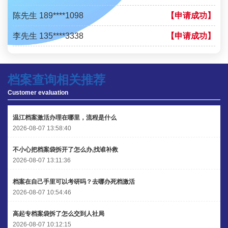
陈先生 189****1098
【申请成功】
李先生 135****3338
【申请成功】
程女士 134****3518
【申请成功】
王小姐 181****2354
【申请成功】
档案查询相关推荐
Customer evaluation
陈先生 158****3306
【申请成功】
李先生 137****1923
【申请成功】
温江档案激活办理在哪里，流程是什么
2026-08-07 13:58:40
程女士 136****3253
【申请成功】
不小心把档案袋拆开了怎么办,找谁补救
王小姐 185****2848
【申请成功】
2026-08-07 13:11:36
陈先生 189****1098
【申请成功】
档案在自己手里可以考研吗？去哪办死档激活
2026-08-07 10:54:46
李先生 135****3338
【申请成功】
高起专档案袋拆了怎么交到人社局
2026-08-07 10:12:15