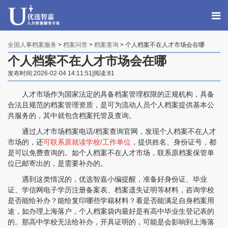
全国人事档案服务
>
档案问答
>
档案查询
> 个人档案不在人才市场会在哪
个人档案不在人才市场会在哪
发布时间:2026-02-04 14:11:51|阅读:81
人才市场作为国家法定的具备档案管理权限的正规机构，具备
合法且规范的档案管理资质，是可为流动人员个人档案提供基本公
共服务的，其中就包含档案托管及查询。
通过人才市场档案电话/档案查询官网，发现个人档案不在人才
市场的，还
可联系原就读学校/工作单位
，提供姓名、身份证号，都
是可以免费查询的。如个人档案不在人才市场，联系原档案保管单
位已邮寄出的，是需要补办的。
遇到这类情况的，优选智嘉小编提醒，准备好身份证、毕业
程女士 134****3518
【申请成功】
证、学信网电子学历注册备案表、档案遗失证明等材料，咨询学校
是否能给补办？能给复印哪些学籍材料？看是否能满足自身档案用
王小姐 181****2354
【申请成功】
途，如办理上海落户，个人档案袋内最好是有高中毕业生登记表的
的。那高中学校无法给补办，开具证明的，可能是会影响到上海落
陈先生 158****3306
【申请成功】