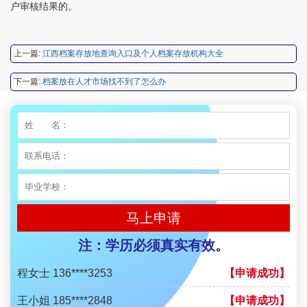
户审核结果的。
李先生 137****1923
【申请成功】
程女士 136****3253
【申请成功】
上一篇:
江西档案存放地查询入口及个人档案存放机构大全
王小姐 185****2848
【申请成功】
下一篇:
档案放在人才市场找不到了怎么办
陈先生 189****1098
【申请成功】
李先生 135****3338
【申请成功】
程女士 134****3518
【申请成功】
王小姐 181****2354
【申请成功】
陈先生 158****3306
马上申请
【申请成功】
李先生 137****1923
注：学历必须真实有效。
【申请成功】
程女士 136****3253
【申请成功】
王小姐 185****2848
【申请成功】