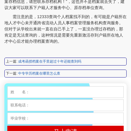
案存档信息，请您联系存档机构！”，这也并不是档案就丢失了，建
议大家可以联系下户籍人才服务中心、原存档单位查询。
程女士 134****3518
【申请成功】
需注意的是，12333查询个人档案找不到的，有可能是户籍所在
地人才中心未开通跨省流动人员人事档案管理服务机构查询服务。
王小姐 181****2354
【申请成功】
但对于从学校出来就一直在自己手上了，一直没办理过存档的，那
肯定是无法查询的，这种情况是需要先重新激活存到户籍所在地人
陈先生 158****3306
【申请成功】
才中心后才能办理档案查询的。
李先生 137****1923
【申请成功】
程女士 136****3253
【申请成功】
上一篇:
成考函授档案在手里超过十年还能查到吗
王小姐 185****2848
【申请成功】
下一篇:
中专学历档案在哪里怎么查
陈先生 189****1098
【申请成功】
李先生 135****3338
【申请成功】
程女士 134****3518
【申请成功】
王小姐 181****2354
【申请成功】
陈先生 158****3306
【申请成功】