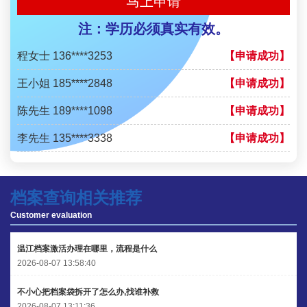
马上申请
李先生 137****1923
注：学历必须真实有效。
【申请成功】
程女士 136****3253
【申请成功】
王小姐 185****2848
【申请成功】
陈先生 189****1098
【申请成功】
李先生 135****3338
【申请成功】
程女士 134****3518
【申请成功】
王小姐 181****2354
【申请成功】
档案查询相关推荐
Customer evaluation
陈先生 158****3306
【申请成功】
李先生 137****1923
【申请成功】
温江档案激活办理在哪里，流程是什么
2026-08-07 13:58:40
程女士 136****3253
【申请成功】
不小心把档案袋拆开了怎么办,找谁补救
王小姐 185****2848
【申请成功】
2026-08-07 13:11:36