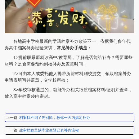
程女士 134****3518
【申请成功】
各地高中学校最新的学籍档案补办政策不一，依据我们多年代
王小姐 181****2354
【申请成功】
办高中档案补办经验来讲，
常见补办手续是：
陈先生 158****3306
【申请成功】
1>提前联系原就读高中/教育局，了解是否能给补办？需要哪些
材料？是否需要预约到校补办及盖章时间；
李先生 137****1923
【申请成功】
2>可由本人或委托他人携带所需材料到校提交，领取档案补办
程女士 136****3253
【申请成功】
申请表填写并盖章，交学校审核；
3>学校审核通过的，就能补办相关纸质档案材料/证明并盖章，
王小姐 185****2848
【申请成功】
放入高中档案袋内密封。
陈先生 189****1098
【申请成功】
李先生 135****3338
【申请成功】
上一篇:
档案找不到了先别慌，教你一天内搞定补办
程女士 134****3518
【申请成功】
下一篇:
政审档案里缺毕业生登记表补办流程