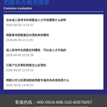
程女士 136****3253
【申请成功】
档案补办相关推荐
Customer evaluation
王小姐 185****2848
【申请成功】
陈先生 189****1098
【申请成功】
业余成人高考专科档案放人才市场需要什么材料
2026-08-06 11:54:32
李先生 135****3338
【申请成功】
档案查询档案激活办理机构有哪些
2026-08-06 11:11:06
成人高考毕业档案交到哪里，可以放人才市场的
2026-08-06 10:26:39
已落户北京离职档案怎么处理的
2026-08-05 15:15:24
档案公对公机要或邮政档案专递的具体流程是什么
2026-08-05 14:04:20
客服热线：
400-0919-696
010-60576057