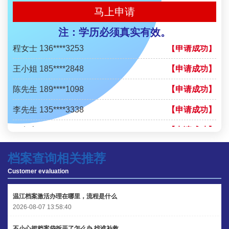
陈先生 158****3306
【申请成功】
马上申请
李先生 137****1923
【申请成功】
注：学历必须真实有效。
程女士 136****3253
【申请成功】
王小姐 185****2848
【申请成功】
陈先生 189****1098
【申请成功】
李先生 135****3338
【申请成功】
程女士 134****3518
【申请成功】
王小姐 181****2354
【申请成功】
档案查询相关推荐
陈先生 158****3306
【申请成功】
Customer evaluation
李先生 137****1923
【申请成功】
温江档案激活办理在哪里，流程是什么
2026-08-07 13:58:40
程女士 136****3253
【申请成功】
不小心把档案袋拆开了怎么办,找谁补救