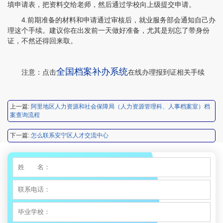
填申请表，把资料交给老师，然后通过学校向上级提交申请。
4.前期准备的材料和申请通过审核后，就业服务部会通知自己办
程女士 134****3518
【申请成功】
理这个手续。建议你在出发前一天做好准备，尤其是别忘了带身份
证，不然还得回来取。
王小姐 181****2354
【申请成功】
陈先生 158****3306
【申请成功】
全国档案
补办系统
注意：点击
在线办理报到证相关手续
李先生 137****1923
【申请成功】
上一篇:
阿里地区人力资源和社会保障局（人力资源管理科、人事档案室）档
程女士 136****3253
【申请成功】
案查询流程
王小姐 185****2848
【申请成功】
下一篇:
怎么联系安宁区人才交流中心
陈先生 189****1098
【申请成功】
李先生 135****3338
【申请成功】
程女士 134****3518
【申请成功】
王小姐 181****2354
【申请成功】