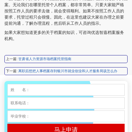
案。无论我们在哪里托管个人档案，都非常简单。只要大家能严格
按照工作人员的要求去做，就会变得顺利。如果不按照工作人员的
程女士 134****3518
【申请成功】
要求，托管过程只会很慢。因此，在这里也建议大家在办理之前要
提前沟通，了解办理流程，然后听从工作人员的指示。
王小姐 181****2354
【申请成功】
如果大家想知道更多的关于档案的知识，可咨询优选智嘉档案服务
陈先生 158****3306
【申请成功】
机构。
李先生 137****1923
【申请成功】
上一篇:
甘肃省人力资源市场档案托管指南
程女士 136****3253
【申请成功】
下一篇:
离职后想把人事档案存到银川市就业创业和人才服务局该怎么办
王小姐 185****2848
【申请成功】
陈先生 189****1098
【申请成功】
李先生 135****3338
【申请成功】
程女士 134****3518
【申请成功】
王小姐 181****2354
【申请成功】
马上申请
陈先生 158****3306
【申请成功】