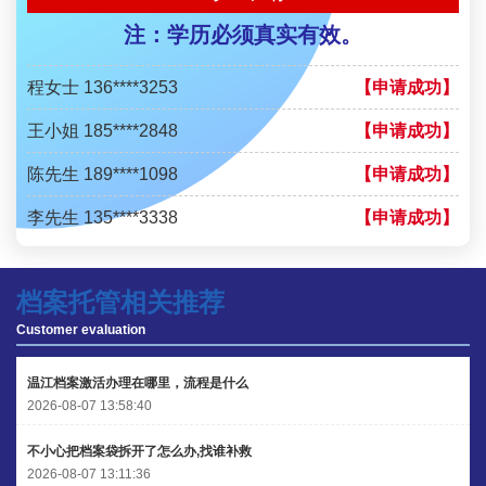
注：学历必须真实有效。
李先生 137****1923
【申请成功】
程女士 136****3253
【申请成功】
王小姐 185****2848
【申请成功】
陈先生 189****1098
【申请成功】
李先生 135****3338
【申请成功】
程女士 134****3518
【申请成功】
档案托管相关推荐
王小姐 181****2354
【申请成功】
Customer evaluation
陈先生 158****3306
【申请成功】
温江档案激活办理在哪里，流程是什么
李先生 137****1923
【申请成功】
2026-08-07 13:58:40
程女士 136****3253
【申请成功】
不小心把档案袋拆开了怎么办,找谁补救
王小姐 185****2848
2026-08-07 13:11:36
【申请成功】