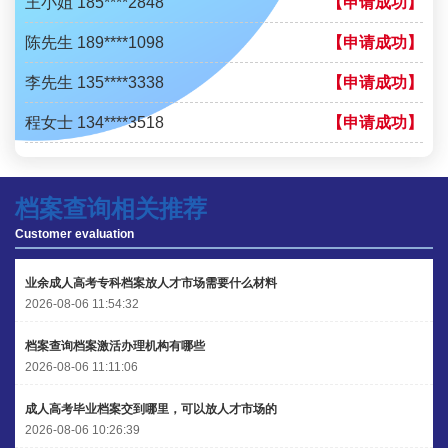
陈先生 189****1098
【申请成功】
李先生 135****3338
【申请成功】
程女士 134****3518
【申请成功】
王小姐 181****2354
【申请成功】
陈先生 158****3306
【申请成功】
档案查询相关推荐
Customer evaluation
李先生 137****1923
【申请成功】
程女士 136****3253
【申请成功】
业余成人高考专科档案放人才市场需要什么材料
2026-08-06 11:54:32
王小姐 185****2848
【申请成功】
档案查询档案激活办理机构有哪些
陈先生 189****1098
【申请成功】
2026-08-06 11:11:06
李先生 135****3338
【申请成功】
成人高考毕业档案交到哪里，可以放人才市场的
2026-08-06 10:26:39