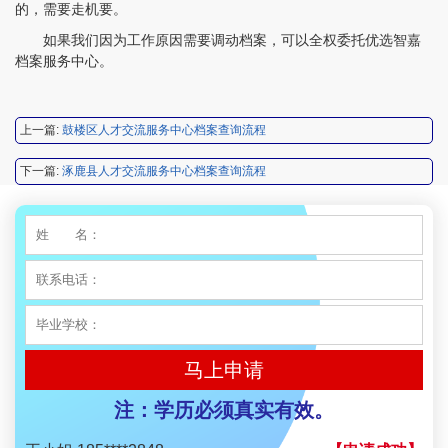
陈先生 158****3306
【申请成功】
的，需要走机要。
如果我们因为工作原因需要调动档案，可以全权委托优选智嘉
李先生 137****1923
【申请成功】
档案服务中心。
程女士 136****3253
【申请成功】
王小姐 185****2848
【申请成功】
上一篇:
鼓楼区人才交流服务中心档案查询流程
陈先生 189****1098
【申请成功】
下一篇:
涿鹿县人才交流服务中心档案查询流程
李先生 135****3338
【申请成功】
程女士 134****3518
【申请成功】
王小姐 181****2354
【申请成功】
陈先生 158****3306
【申请成功】
李先生 137****1923
马上申请
【申请成功】
程女士 136****3253
注：学历必须真实有效。
【申请成功】
王小姐 185****2848
【申请成功】