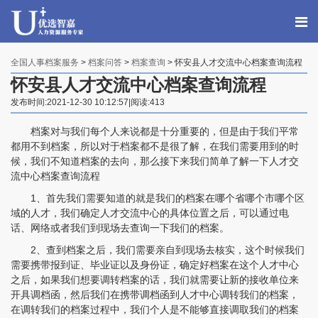
全国人事档案服务
>
档案问答
>
档案查询
> 怀安县人才交流中心档案查询流程
怀安县人才交流中心档案查询流程
发布时间:2021-12-30 10:12:57|阅读:413
档案对与我们每个人来说都是十分重要的，但是由于我们平常
都用不到档案，所以对于档案都不是很了解，在我们需要用到的时
候，我们不知道档案的去向，那么接下来我们简单了解一下人才交
流中心档案查询流程
1、首先我们需要知道的就是我们的档案在哪个省哪个市哪个区
域的人才，我们确定人才交流中心的具体位置之后，可以通过电
话、网络或者我们到现场去查询一下我们的档案。
2、查到档案之后，我们需要亲自到现场去核实，这个时候我们
需要携带报到证、毕业证以及身份证，确定好档案在这个人才中心
程女士 134****3518
【申请成功】
之后，如果我们想要调转档案的话，我们就需要让新的接收单位来
开具调档函，然后我们在携带调档函到人才中心调转我们的档案，
王小姐 181****2354
【申请成功】
在调转我们的档案过程中，我们个人是不能够直接调取我们的档案