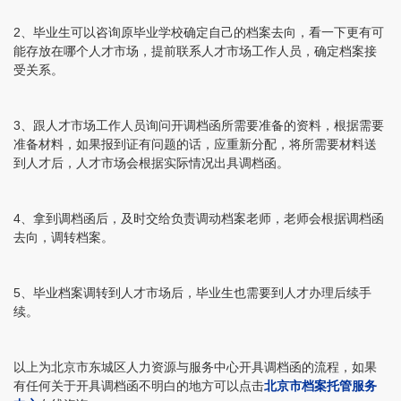
2、
毕业生可以咨询原毕业学校确定自己的档案去向，看一下更有可
能存放在哪个人才市场，提前联系人才市场工作人员，确定档案接
受关系。
3、
跟人才市场工作人员询问开调档函所需要准备的资料，根据需要
准备材料，如果报到证有问题的话，应重新分配，将所需要材料送
到人才后，人才市场会根据实际情况出具调档函。
4、
拿到调档函后，及时交给负责调动档案老师，老师会根据调档函
去向，调转档案。
5、
毕业档案调转到人才市场后，毕业生也需要到人才办理后续手
续。
程女士 134****3518
【申请成功】
王小姐 181****2354
【申请成功】
以上为北京市东城区人力资源与服务中心开具调档函的流程，如果
有任何关于开具调档函不明白的地方可以点击
北京市档案托管服务
陈先生 158****3306
【申请成功】