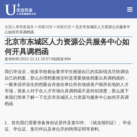
全国人事档案服务
>
档案问答
>
档案托管
> 北京市东城区人力资源公共服务中
心如何开具调档函
北京市东城区人力资源公共服务中心如
何开具调档函
发布时间:2021-11-11 16:57:08|阅读:994
我们毕业后，很多学校都会要求学生根据自己的实际情况尽快调动
自己的档案，那么办理档案移交时是需要接收档案出具调档函的，
一般来说毕业生的档案会存放在单位所在地或者户籍所在地的人才
市场，很多人对于在人才市场出具调档函不是特别清楚，那么接下
来我们简单了解一下北京市东城区人力资源与服务中心如何开具调
档函
1、
首先我们需要准备身份证原件及复印件、《就业报到证》、毕业
证、学位证、复印件以及单位开的聘用证明等资料。