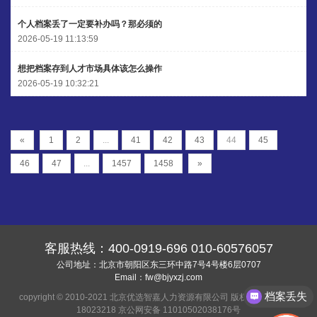
个人档案丢了一定要补办吗？那必须的
2026-05-19 11:13:59
想把档案存到人才市场具体该怎么操作
2026-05-19 10:32:21
«
1
2
...
41
42
43
44
45
46
47
...
1457
1458
»
客服热线：
400-0919-696
010-60576057
公司地址：北京市朝阳区东三环中路7号4号楼6层0707
Email：
fw@bjyxzj.com
档案丢失
copyright © 2010-2021 北京优选智嘉人力资源有限公司 版权所有
京ICP备
18023218
京公网安备 11010502038176号