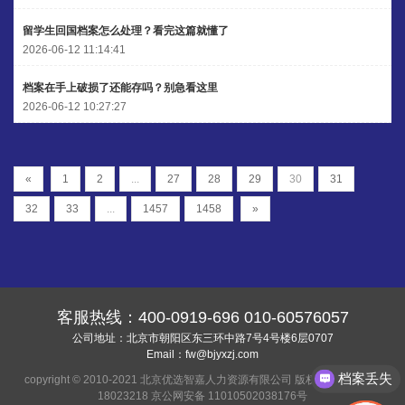
留学生回国档案怎么处理？看完这篇就懂了
2026-06-12 11:14:41
档案在手上破损了还能存吗？别急看这里
2026-06-12 10:27:27
«
1
2
...
27
28
29
30
31
32
33
...
1457
1458
»
客服热线：
400-0919-696
010-60576057
公司地址：北京市朝阳区东三环中路7号4号楼6层0707
Email：
fw@bjyxzj.com
档案丢失
copyright © 2010-2021 北京优选智嘉人力资源有限公司 版权所有
京ICP备
18023218
京公网安备 11010502038176号