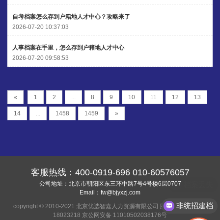
自考档案怎么存到户籍地人才中心？攻略来了
2026-07-20 10:37:03
人事档案在手里，怎么存到户籍地人才中心
2026-07-20 09:58:53
«
1
2
...
8
9
10
11
12
13
14
...
1458
1459
»
客服热线：
400-0919-696
010-60576057
档案丢失
公司地址：北京市朝阳区东三环中路7号4号楼6层0707
Email：
fw@bjyxzj.com
非统招建档
copyright © 2010-2021 北京优选智嘉人力资源有限公司 版权所有
京ICP备
18023218
京公网安备 11010502038176号