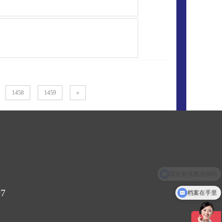
1458
1459
»
现在有优惠活动吗
7
档案在手里