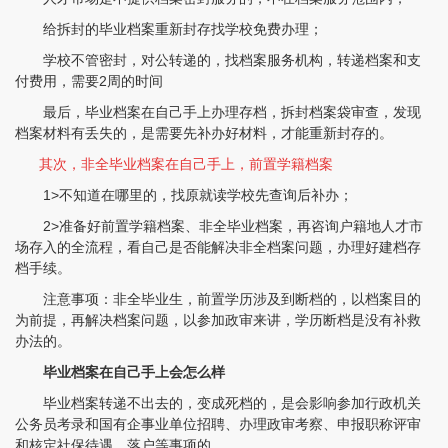
给拆封的毕业档案重新封存找学校免费办理；
学校不管密封，对公转递的，找档案服务机构，转递档案和支
付费用，需要2周的时间
最后，毕业档案在自己手上办理存档，拆封档案袋审查，发现
档案材料有丢失的，是需要先补办好材料，才能重新封存的。
其次，非全毕业档案在自己手上，前置学籍档案
1>不知道在哪里的，找原就读学校先查询后补办；
2>准备好前置学籍档案、非全毕业档案，再咨询户籍地人才市
场存入的全流程，看自己是否能解决非全档案问题，办理好建档存
档手续。
注意事项：非全毕业生，前置学历涉及到断档的，以档案目的
为前提，再解决档案问题，以参加政审来讲，学历断档是没有补救
办法的。
毕业档案在自己手上会怎么样
程女士 134****3518
【申请成功】
毕业档案转递不出去的，变成死档的，是会影响参加行政机关
公务员考录和国有企事业单位招聘、办理政审考察、申报职称评审
王小姐 181****2354
【申请成功】
和核定社保待遇、落户等事项的。