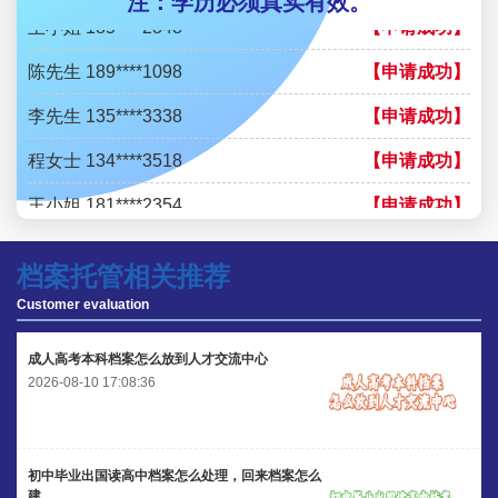
注：学历必须真实有效。
王小姐 185****2848
【申请成功】
陈先生 189****1098
【申请成功】
李先生 135****3338
【申请成功】
程女士 134****3518
【申请成功】
王小姐 181****2354
【申请成功】
陈先生 158****3306
【申请成功】
档案托管相关推荐
李先生 137****1923
【申请成功】
Customer evaluation
程女士 136****3253
【申请成功】
成人高考本科档案怎么放到人才交流中心
王小姐 185****2848
【申请成功】
2026-08-10 17:08:36
陈先生 189****1098
【申请成功】
李先生 135****3338
【申请成功】
初中毕业出国读高中档案怎么处理，回来档案怎么
建