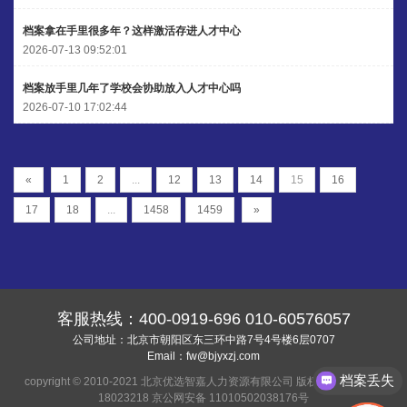
档案拿在手里很多年？这样激活存进人才中心
2026-07-13 09:52:01
档案放手里几年了学校会协助放入人才中心吗
2026-07-10 17:02:44
«
1
2
...
12
13
14
15
16
17
18
...
1458
1459
»
客服热线：
400-0919-696
010-60576057
公司地址：北京市朝阳区东三环中路7号4号楼6层0707
Email：
fw@bjyxzj.com
档案丢失
copyright © 2010-2021 北京优选智嘉人力资源有限公司 版权所有
京ICP备
18023218
京公网安备 11010502038176号